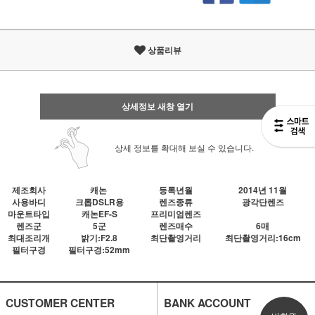
상품리뷰
상세정보 새창 열기
상세 정보를 확대해 보실 수 있습니다.
제조회사
캐논
등록년월
2014년 11월
사용바디
크롭DSLR용
렌즈종류
광각단렌즈
마운트타입
캐논EF-S
프리미엄렌즈
렌즈군
5군
렌즈매수
6매
최대조리개
밝기:F2.8
최단촬영거리
최단촬영거리:16cm
필터구경
필터구경:52mm
CUSTOMER CENTER
BANK ACCOUNT