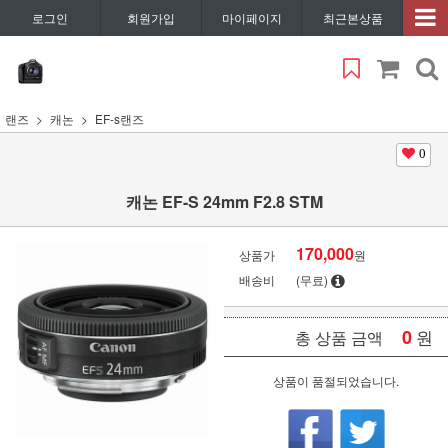
로그인
회원가입
마이페이지
최근본상품
랜즈
캐논
EF-s랜즈
0
캐논 EF-S 24mm F2.8 STM
170,000
상품가
원
배송비
(무료)
0
원
총 상품 금액
상품이 품절되었습니다.