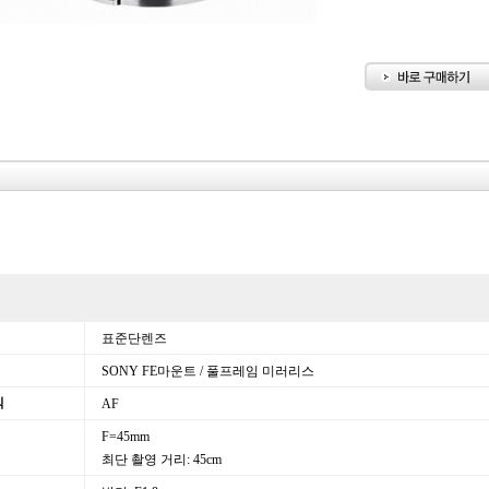
mm F1.8 FE SONY FE용
표준단렌즈
SONY FE마운트 / 풀프레임 미러리스
식
AF
F=45mm
최단 촬영 거리: 45cm