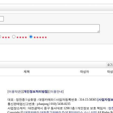
★★★
★★★★
★★★★★
제목
작성자
작성
[
이용약관
]
[
개인정보처리방침
]
[
이용안내
]
대표 : 정찬종 l 상호명 : 대명카메라 l 사업자등록번호 : 314-15-58365
[사업자정보
통신판매업신고번호 : jchanjong l 010) 5438-8235
사업장소재지 : 대전광역시 중구 동서대로 1298 1층
l 개인정보 보호 책임자 :
정
Copyright ⓒ
대명카메라,대전중고카메라,D-SLR미러리스,소니,삼양
All Rights R