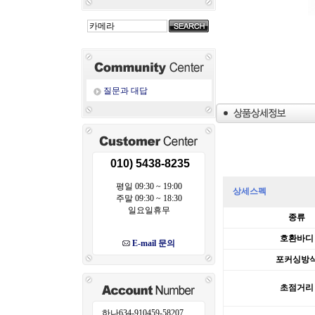
질문과 대답
010) 5438-8235
삼양옵틱스 AF 45
평일 09:30 ~ 19:00
상세스펙
주말 09:30 ~ 18:30
일요일휴무
종류
호환바디
E-mail 문의
포커싱방
초점거리
하나634-910459-58207