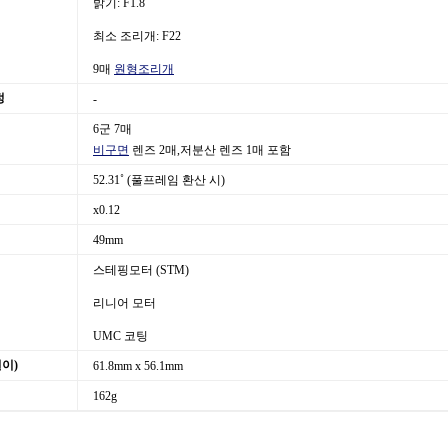
밝기: F1.8
최소 조리개: F22
9매
원형조리개
정
-
6군 7매
비구면
렌즈 2매,저분산 렌즈 1매 포함
52.31˚ (풀프레임 환산 시)
x0.12
49mm
스테핑모터 (STM)
리니어 모터
UMC 코팅
길이)
61.8mm x 56.1mm
162g