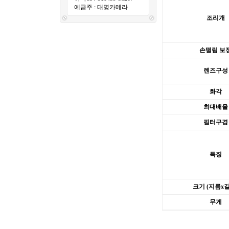
예금주 : 대명카메라
조리개
손떨림 보
렌즈구성
화각
최대배율
필터구경
특징
크기 (지름x
무게