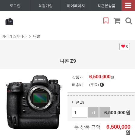
로그인
회원가입
마이페이지
최근본상품
미러리스카메라
니콘
0
니콘 Z9
6,500,000
상품가
원
배송비
(무료)
니콘 Z9
6,500,000
원
+1
-1
6,500,000
총 상품 금액
원