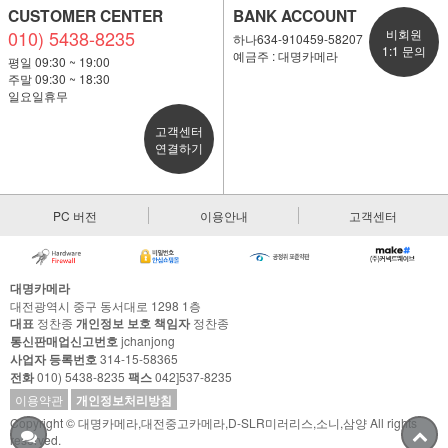
CUSTOMER CENTER
BANK ACCOUNT
010) 5438-8235
비회원
하나634-910459-58207
1:1 문의
예금주 : 대명카메라
평일 09:30 ~ 19:00
주말 09:30 ~ 18:30
일요일휴무
고객센터
연결하기
PC 버전
이용안내
고객센터
대명카메라
대전광역시 중구 동서대로 1298 1층
대표
정찬종
개인정보 보호 책임자
정찬종
통신판매업신고번호
jchanjong
사업자 등록번호
314-15-58365
전화
010) 5438-8235
팩스
042]537-8235
이용약관
개인정보처리방침
Copyright © 대명카메라,대전중고카메라,D-SLR미러리스,소니,삼양 All rights
reserved.