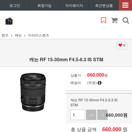
로그인
회원가입
마이페이지
최근본상품
랜즈
캐논
미러리스랜즈
0
캐논 RF 15-30mm F4.5-6.3 IS STM
660,000
상품가
원
배송비
(무료)
캐논 RF 15-30mm F4.5-6.3 IS
STM
660,000
원
+1
-1
660,000
원
총 상품 금액