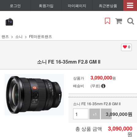
로그인
회원가입
마이페이지
최근본상품
랜즈
소니
FE마운트랜즈
0
소니 FE 16-35mm F2.8 GM II
3,090,000
상품가
원
배송비
(무료)
소니 FE 16-35mm F2.8 GM II
3,090,000
원
+1
-1
3,090,000
총 상품 금액
원