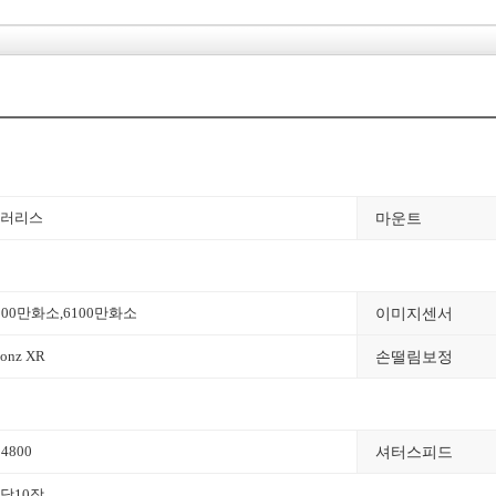
마운트
러리스
이미지센서
100만화소
,6100만화소
손떨림보정
ionz XR
셔터스피드
04800
당10장