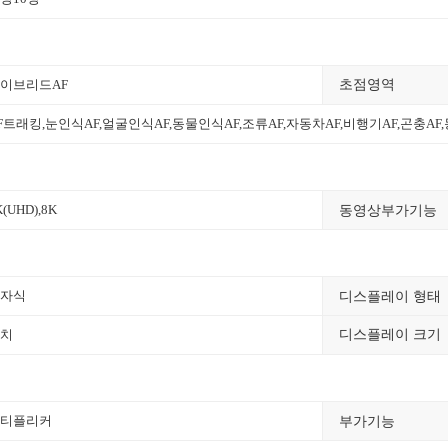
이브리드AF
초점영역
F트래킹
,
눈인식AF
,얼굴인식AF,
동물인식AF
,
조류AF
,
자동차AF
,비행기AF,곤충AF
동영상부가기능
K(UHD)
,
8K
디스플레이 형태
자식
치
디스플레이 크기
부가기능
티플리커