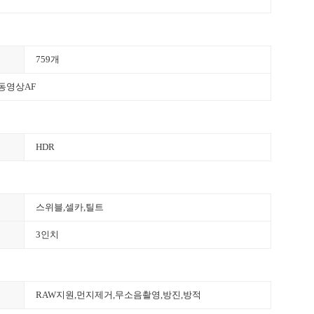
759개
,동영상AF
HDR
스위블
,
셀카
,틸트
3인치
RAW지원,
먼지제거
,
무소음촬영
,
방진,방적