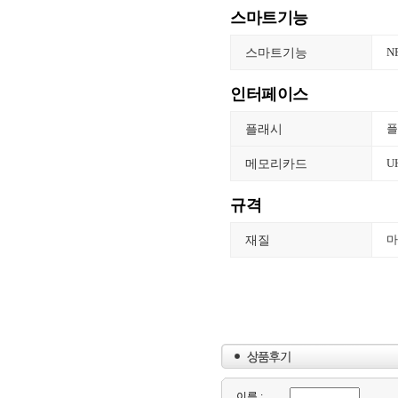
스마트기능
스마트기능
N
인터페이스
플래시
플
메모리카드
U
규격
재질
마
이름 :