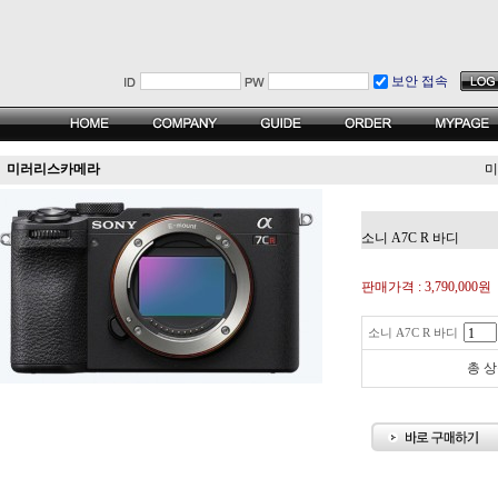
보안 접속
미러리스카메라
미
소니 A7C R 바디
판매가격 :
3,790,000원
소니 A7C R 바디
총 상