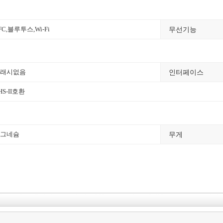
무선기능
FC
,
블루투스
,Wi-Fi
인터페이스
래시없음
HS-II호환
무게
그네슘