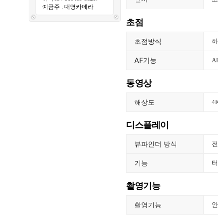
예금주 : 대명카메라
초점
초점방식
하
AF기능
A
동영상
해상도
4
디스플레이
뷰파인더 방식
전
기능
터
촬영기능
촬영기능
안