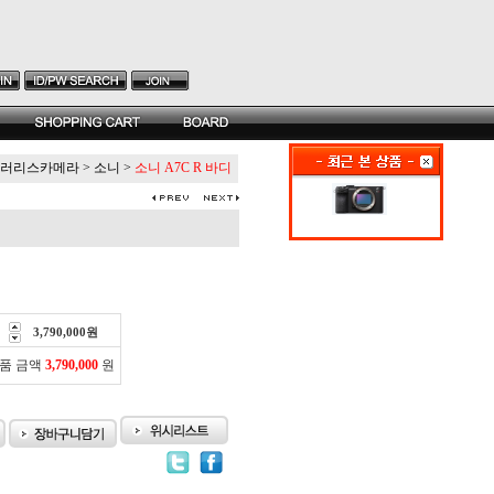
러리스카메라
>
소니
>
소니 A7C R 바디
3,790,000
원
품 금액
3,790,000
원