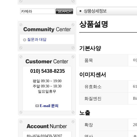
상품설명
질문과 대답
기본사양
품목
미
010) 5438-8235
이미지센서
평일 09:30 ~ 19:00
유효화소
주말 09:30 ~ 18:30
6
일요일휴무
화질엔진
B
E-mail 문의
노출
확장
2
하나634-910459-58207
연사
초