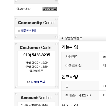
질문과 대답
기본사양
010) 5438-8235
사용바디
풀
평일 09:30 ~ 19:00
마운트타입
캐
주말 09:30 ~ 18:30
일요일휴무
렌즈사양
E-mail 문의
군
1
최대조리개(밝기)
F6
하나634-910459-58207