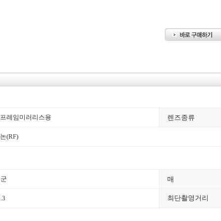
렌즈종류
프레임미러리스용
논(RF)
매
1군
.3
최단촬영거리