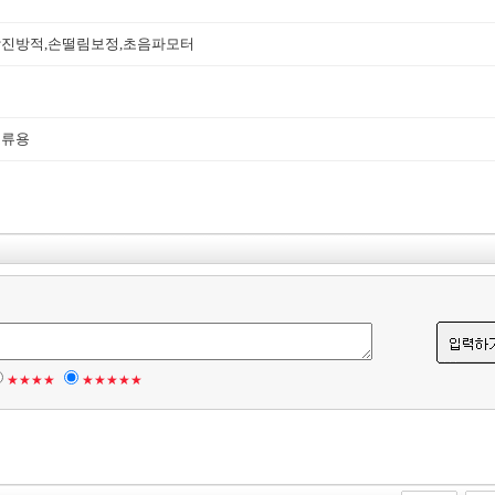
진방적,
손떨림보정
,
초음파모터
조류용
★★★★
★★★★★