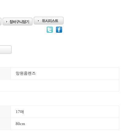
망원줌렌즈
17매
80cm