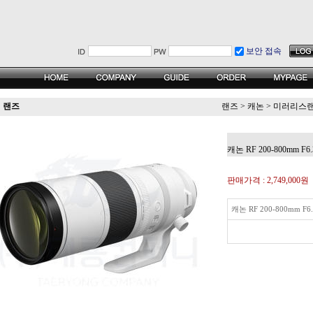
보안 접속
랜즈
랜즈
>
캐논
>
미러리스
캐논 RF 200-800mm F6.
판매가격 :
2,749,000원
캐논 RF 200-800mm F6.