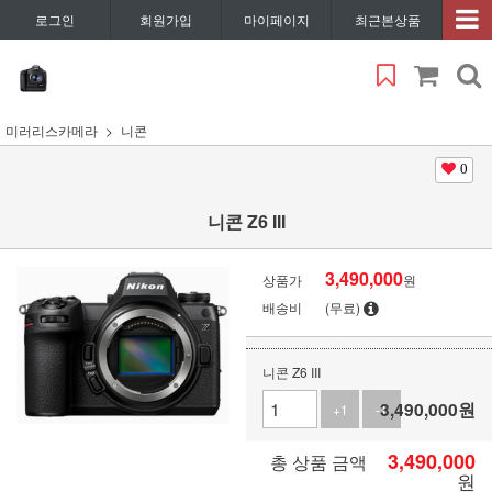
로그인
회원가입
마이페이지
최근본상품
미러리스카메라
니콘
0
니콘 Z6 III
3,490,000
상품가
원
배송비
(무료)
니콘 Z6 III
3,490,000
원
+1
-1
3,490,000
총 상품 금액
원