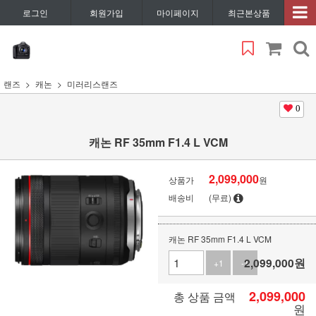
로그인
회원가입
마이페이지
최근본상품
랜즈
캐논
미러리스랜즈
0
캐논 RF 35mm F1.4 L VCM
2,099,000
상품가
원
배송비
(무료)
캐논 RF 35mm F1.4 L VCM
2,099,000
원
+1
-1
2,099,000
총 상품 금액
원