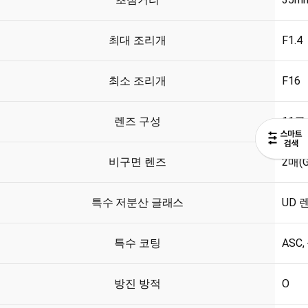
최대 조리개
F1.4
최소 조리개
F16
렌즈 구성
11군
비구면 렌즈
2매(
특수 저분산 글래스
UD 
특수 코팅
ASC
방진 방적
O