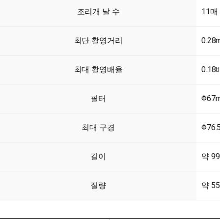
조리개 날 수
11매
최단 촬영거리
0.28
최대 촬영배율
0.18
필터
Φ67
최대 구경
Φ76.
길이
약 99
질량
약 55