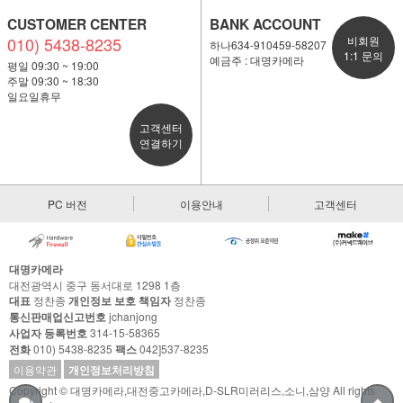
CUSTOMER CENTER
BANK ACCOUNT
010) 5438-8235
비회원
하나634-910459-58207
1:1 문의
예금주 : 대명카메라
평일 09:30 ~ 19:00
주말 09:30 ~ 18:30
일요일휴무
고객센터
연결하기
PC 버전
이용안내
고객센터
대명카메라
대전광역시 중구 동서대로 1298 1층
대표
정찬종
개인정보 보호 책임자
정찬종
통신판매업신고번호
jchanjong
사업자 등록번호
314-15-58365
전화
010) 5438-8235
팩스
042]537-8235
이용약관
개인정보처리방침
Copyright © 대명카메라,대전중고카메라,D-SLR미러리스,소니,삼양 All rights