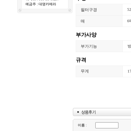
예금주 : 대명카메라
필터구경
5
매
6
부가사양
부가기능
규격
무게
1
이름 :