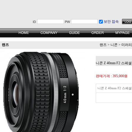
보안 접속
랜즈
랜즈
>
니콘
>
미러리
니콘 Z 40mm F2 스페
판매가격 :
395,000원
니콘 Z 40mm F2 스페