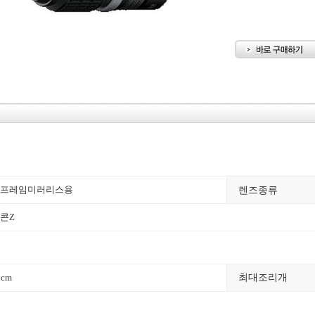
렌즈종류
프레임미러리스용
콘Z
9cm
최대조리개