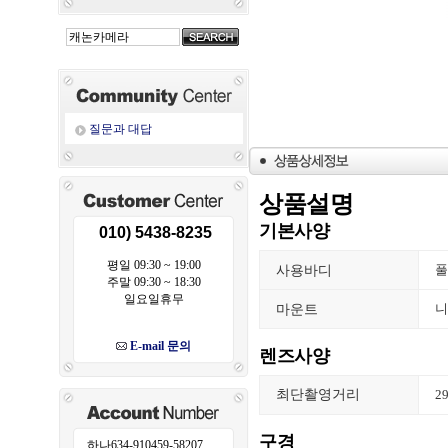
질문과 대답
상품설명
기본사양
010) 5438-8235
평일 09:30 ~ 19:00
사용바디
풀
주말 09:30 ~ 18:30
일요일휴무
마운트
니
E-mail 문의
렌즈사양
최단촬영거리
2
구경
하나634-910459-58207