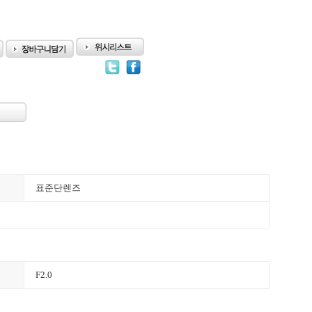
표준단렌즈
F2.0