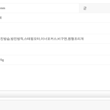
군
2mm
매
방진방습
,방진방적,
스테핑모터
,
이너포커스
,비구면,원형조리개
70g