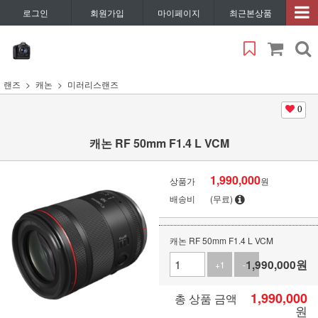
로그인
회원가입
마이페이지
최근본상품
랜즈
캐논
미러리스랜즈
0
캐논 RF 50mm F1.4 L VCM
1,990,000
상품가
원
배송비
(무료)
캐논 RF 50mm F1.4 L VCM
1,990,000
원
+1
-1
1,990,000
총 상품 금액
원