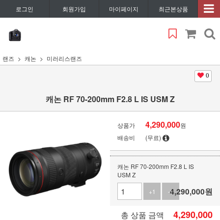
로그인
회원가입
마이페이지
최근본상품
랜즈
캐논
미러리스랜즈
0
캐논 RF 70-200mm F2.8 L IS USM Z
4,290,000
상품가
원
배송비
(무료)
캐논 RF 70-200mm F2.8 L IS
USM Z
4,290,000
원
+1
-1
4,290,000
총 상품 금액