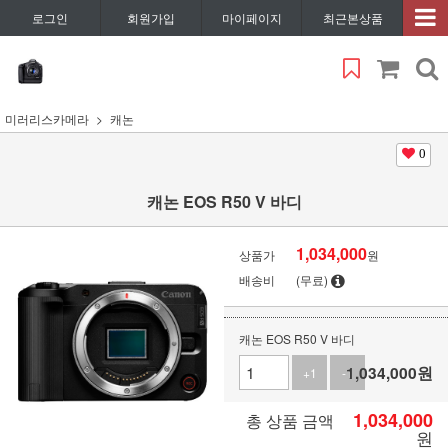
로그인
회원가입
마이페이지
최근본상품
미러리스카메라
캐논
0
캐논 EOS R50 V 바디
1,034,000
상품가
원
배송비
(무료)
캐논 EOS R50 V 바디
1,034,000
원
+1
-1
1,034,000
총 상품 금액
원