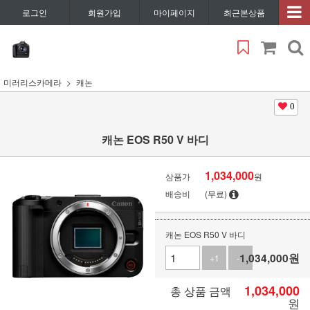
로그인
회원가입
마이페이지
최근본상품
미러리스카메라
캐논
0
캐논 EOS R50 V 바디
1,034,000
상품가
원
배송비
(무료)
캐논 EOS R50 V 바디
1,034,000
원
+1
-1
1,034,000
총 상품 금액
원