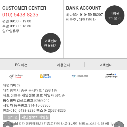
CUSTOMER CENTER
BANK ACCOUNT
010) 5438-8235
비회원
하나634-910459-58207
1:1 문의
예금주 : 대명카메라
평일 09:30 ~ 19:00
주말 09:30 ~ 18:30
일요일휴무
고객센터
연결하기
PC 버전
이용안내
고객센터
대명카메라
대전광역시 중구 동서대로 1298 1층
대표
정찬종
개인정보 보호 책임자
정찬종
통신판매업신고번호
jchanjong
사업자 등록번호
314-15-58365
전화
010) 5438-8235
팩스
042]537-8235
이용약관
개인정보처리방침
Copyright © 대명카메라,대전중고카메라,D-SLR미러리스,소니,삼양 All rights