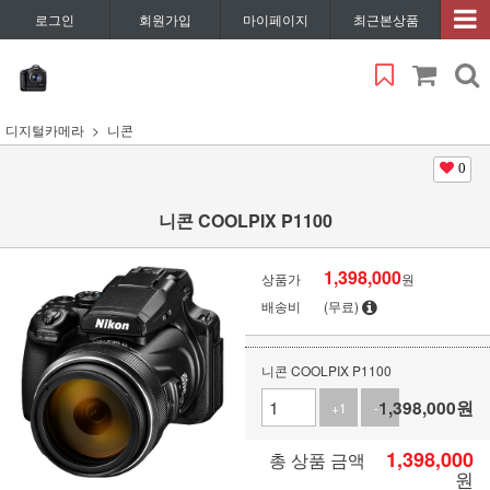
로그인
회원가입
마이페이지
최근본상품
디지털카메라
니콘
0
니콘 COOLPIX P1100
1,398,000
상품가
원
배송비
(무료)
니콘 COOLPIX P1100
1,398,000
원
+1
-1
1,398,000
총 상품 금액
원