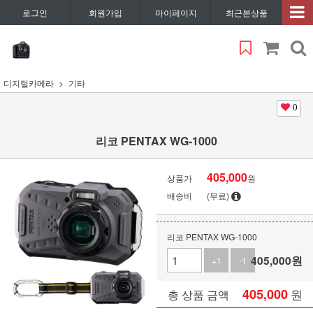
로그인
회원가입
마이페이지
최근본상품
디지털카메라
기타
0
리코 PENTAX WG-1000
405,000
상품가
원
배송비
(무료)
리코 PENTAX WG-1000
405,000
원
+1
-1
405,000
원
총 상품 금액