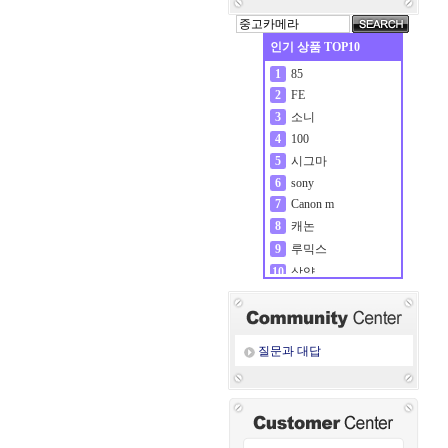
인기 상품 TOP10
85
1
FE
2
소니
3
100
4
시그마
5
sony
6
Canon m
7
캐논
8
루믹스
9
삼양
10
질문과 대답