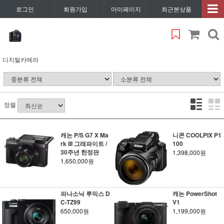
로그인
회원가입
마이페이지
최근본상품
디지털카메라
정렬
캐논 P/S G7 X Ma
니콘 COOLPIX P1
rk III 그래파이트 /
100
30주년 한정판
1,398,000원
1,650,000원
파나소닉 루믹스 D
캐논 PowerShot
C-TZ99
V1
650,000원
1,199,000원