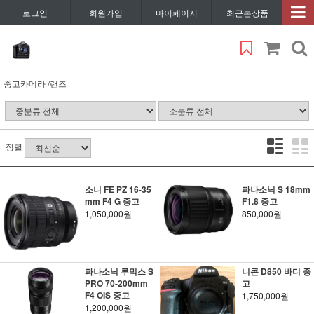
로그인
회원가입
마이페이지
최근본상품
중고카메라 /랜즈
정렬
소니 FE PZ 16-35
파나소닉 S 18mm
mm F4 G 중고
F1.8 중고
1,050,000원
850,000원
파나소닉 루믹스 S
니콘 D850 바디 중
PRO 70-200mm
고
F4 OIS 중고
1,750,000원
1,200,000원