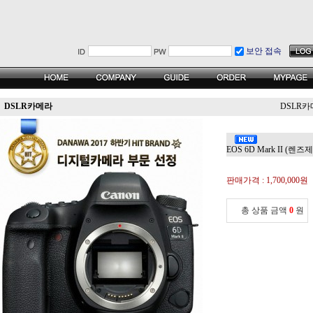
보안 접속
DSLR카메라
DSLR
EOS 6D Mark II (렌즈
판매가격 :
1,700,000원
총 상품 금액
0
원