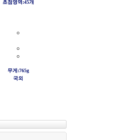
초점영역:45개
○
○
○
무게:765g
국외