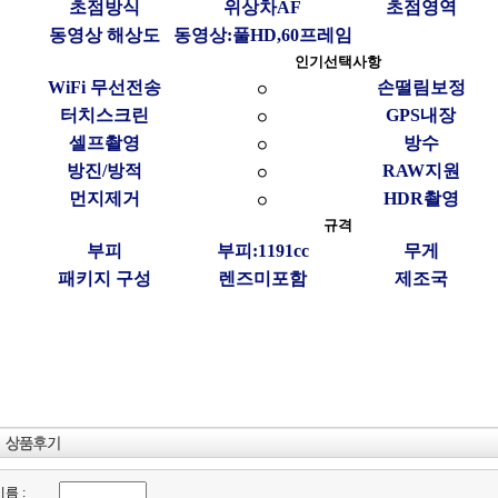
초점방식
위상차AF
초점영역
동영상 해상도
동영상:풀HD,60프레임
인기선택사항
WiFi 무선전송
손떨림보정
○
터치스크린
GPS내장
○
셀프촬영
방수
○
방진/방적
RAW지원
○
먼지제거
HDR촬영
○
규격
부피
부피:1191cc
무게
패키지 구성
렌즈미포함
제조국
름 :