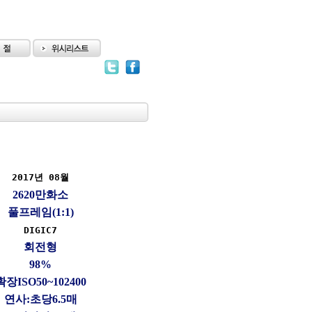
2017년 08월
2620만화소
풀프레임(1:1)
DIGIC7
회전형
98%
확장ISO50~102400
연사:초당6.5매