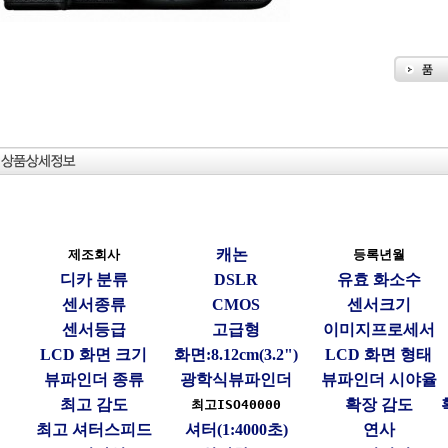
캐논
제조회사
등록년월
디카 분류
DSLR
유효 화소수
센서종류
CMOS
센서크기
센서등급
고급형
이미지프로세서
LCD 화면 크기
화면:8.12cm(3.2")
LCD 화면 형태
뷰파인더 종류
광학식뷰파인더
뷰파인더 시야율
최고 감도
확장 감도
최고ISO40000
최고 셔터스피드
셔터(1:4000초)
연사