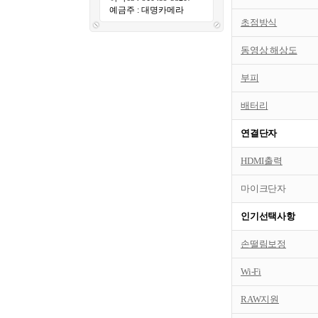
예금주 : 대명카메라
초점방식
동영상 해상도
부피
배터리
연결단자
HDMI출력
마이크단자
인기선택사항
손떨림보정
Wi-Fi
RAW지원