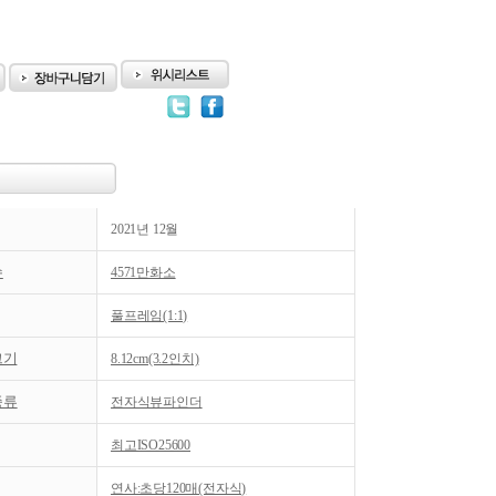
2021년 12월
수
4571만화소
풀프레임(1:1)
크기
8.12cm(3.2인치)
종류
전자식뷰파인더
최고ISO25600
연사:초당120매(전자식)