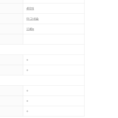
493개
마그네슘
1340g
○
○
○
○
○