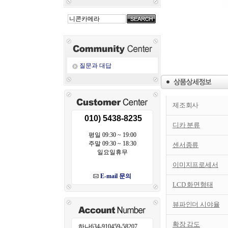
질문과 대답
제조회사
010) 5438-8235
디카 분류
평일 09:30 ~ 19:00
주말 09:30 ~ 18:30
센서종류
일요일휴무
이미지프로세서
E-mail 문의
LCD 화면형태
뷰파인더 시야율
확장 감도
하나634-910459-58207