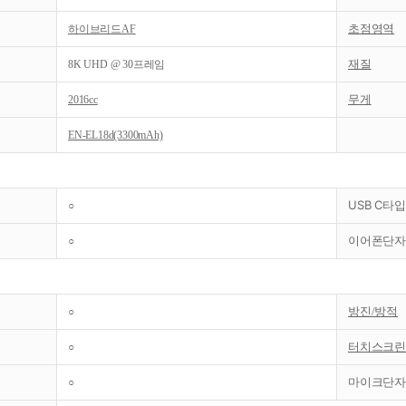
초점영역
하이브리드AF
재질
8K UHD @ 30프레임
무게
2016cc
EN-EL18d(3300mAh)
USB C타입
○
이어폰단자
○
방진/방적
○
터치스크린
○
마이크단자
○