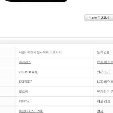
등록년월
니콘
(
제조사 웹사이트 바로가기
)
유효 화소
미러리스
센서크기
CMOS(적층형)
LCD 화면
EXPEED7
뷰파인더 
틸트형
최고 감도
약100%
연사
확장ISO32~102400